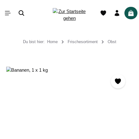
alt springen
War
Du bist hier:
Home
Frischesortiment
Obst
Bildergalerie überspringen