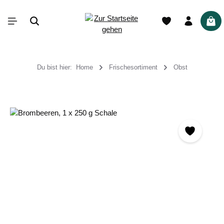
alt springen
War
Du bist hier:
Home
Frischesortiment
Obst
Bildergalerie überspringen