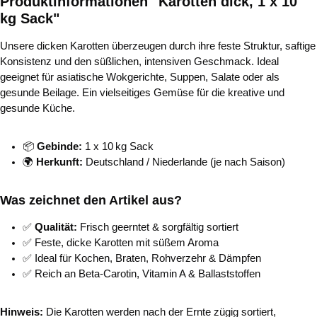
Produktinformationen "Karotten dick, 1 x 10
kg Sack"
Unsere dicken Karotten überzeugen durch ihre feste Struktur, saftige
Konsistenz und den süßlichen, intensiven Geschmack. Ideal
geeignet für asiatische Wokgerichte, Suppen, Salate oder als
gesunde Beilage. Ein vielseitiges Gemüse für die kreative und
gesunde Küche.
📦
Gebinde:
1 x 10 kg Sack
🌍
Herkunft:
Deutschland / Niederlande (je nach Saison)
Was zeichnet den Artikel aus?
✅
Qualität:
Frisch geerntet & sorgfältig sortiert
✅ Feste, dicke Karotten mit süßem Aroma
✅ Ideal für Kochen, Braten, Rohverzehr & Dämpfen
✅ Reich an Beta-Carotin, Vitamin A & Ballaststoffen
Hinweis:
Die Karotten werden nach der Ernte zügig sortiert,