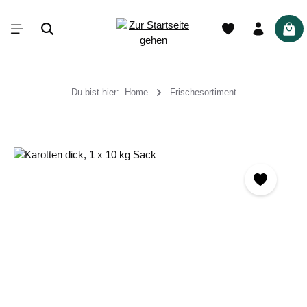
alt springen
War
Du bist hier:
Home
Frischesortiment
Bildergalerie überspringen