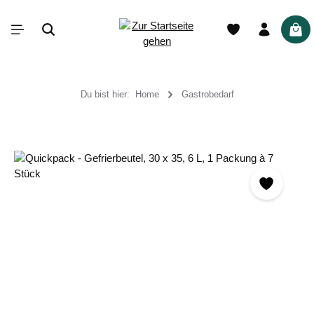
alt springen
War
Du bist hier:
Home
Gastrobedarf
Bildergalerie überspringen