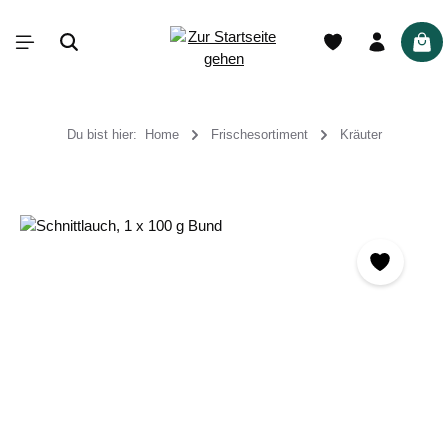
alt springen
War
Du bist hier:
Home
Frischesortiment
Kräuter
Bildergalerie überspringen