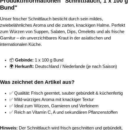
Produktinformationen "Schnittlauch, 1 x 100 g
Bund"
Unser frischer Schnittlauch besticht durch sein mildes,
zwiebelähnliches Aroma und die zarten, knackigen Halme. Perfekt
zum Würzen von Suppen, Salaten, Dips, Omeletts und als frische
Garnitur – ein unverzichtbares Kraut in der asiatischen und
internationalen Küche.
📦
Gebinde:
1 x 100 g Bund
🌍
Herkunft:
Deutschland / Niederlande (je nach Saison)
Was zeichnet den Artikel aus?
✅ Qualität: Frisch geerntet, sauber gebündelt & küchenfertig
✅ Mild-würziges Aroma mit knackiger Textur
✅ Ideal zum Würzen, Garnieren und Verfeinern
✅ Reich an Vitamin C, A und sekundären Pflanzenstoffen
Hinweis:
Der Schnittlauch wird frisch geschnitten und gebündelt,