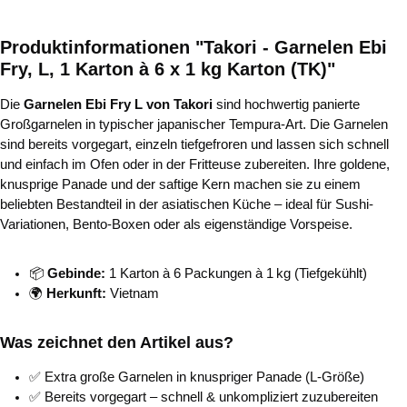
Produktinformationen "Takori - Garnelen Ebi
Fry, L, 1 Karton à 6 x 1 kg Karton (TK)"
Die
Garnelen Ebi Fry L von Takori
sind hochwertig panierte
Großgarnelen in typischer japanischer Tempura-Art. Die Garnelen
sind bereits vorgegart, einzeln tiefgefroren und lassen sich schnell
und einfach im Ofen oder in der Fritteuse zubereiten. Ihre goldene,
knusprige Panade und der saftige Kern machen sie zu einem
beliebten Bestandteil in der asiatischen Küche – ideal für Sushi-
Variationen, Bento-Boxen oder als eigenständige Vorspeise.
📦
Gebinde:
1 Karton à 6 Packungen à 1 kg (Tiefgekühlt)
🌍
Herkunft:
Vietnam
Was zeichnet den Artikel aus?
✅ Extra große Garnelen in knuspriger Panade (L-Größe)
✅ Bereits vorgegart – schnell & unkompliziert zuzubereiten