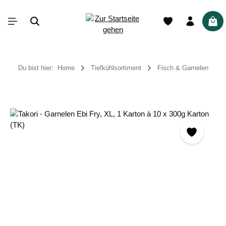
alt springen
War
Du bist hier:
Home
Tiefkühlsortiment
Fisch & Garnelen
Bildergalerie überspringen