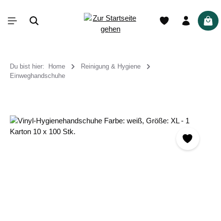
alt springen
War
Du bist hier:
Home
Reinigung & Hygiene
Einweghandschuhe
Bildergalerie überspringen