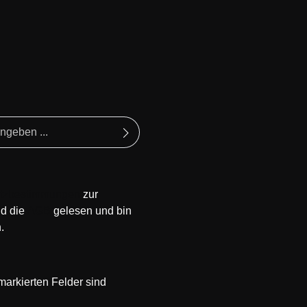
tzbestimmungen
zur
d die
AGB
gelesen und bin
.
 markierten Felder sind