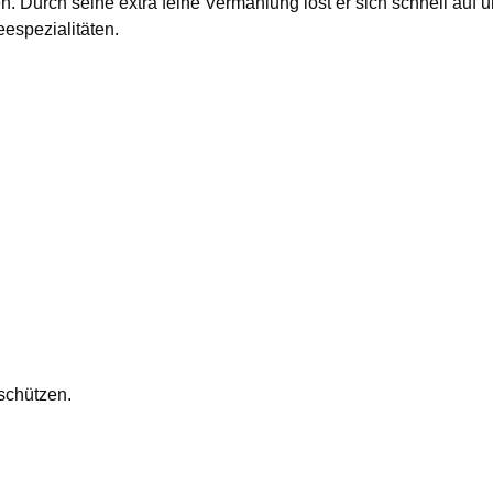
. Durch seine extra feine Vermahlung löst er sich schnell auf u
espezialitäten.
 schützen.