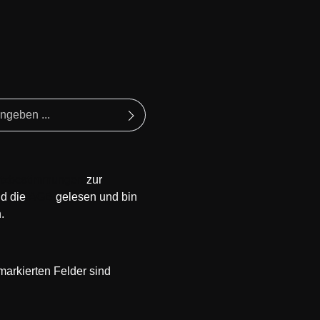
tzbestimmungen
zur
d die
AGB
gelesen und bin
.
 markierten Felder sind