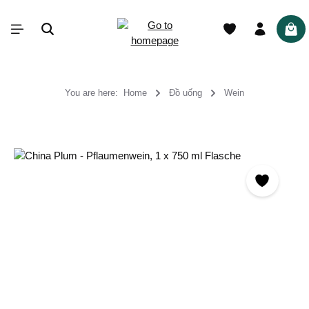
in content
Shop
You are here:
Home
Đồ uống
Wein
Skip image gallery