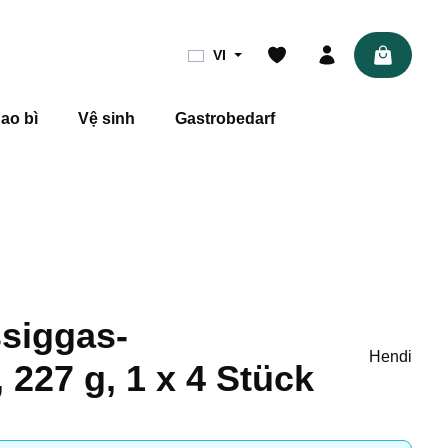
Shopping 
VI
ao bì
Vệ sinh
Gastrobedarf
ssiggas-
Hendi
 227 g, 1 x 4 Stück