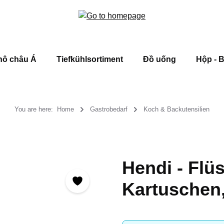
hô châu Á
Tiefkühlsortiment
Đồ uống
Hộp - B
You are here:
Home
Gastrobedarf
Koch & Backutensilien
Hendi - Flü
Kartuschen,