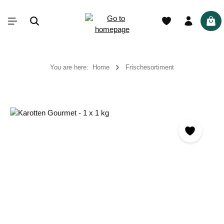
in content
Shop
You are here:
Home
Frischesortiment
Skip image gallery