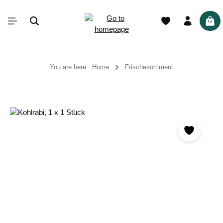
in content
Shop
You are here:
Home
Frischesortiment
Skip image gallery