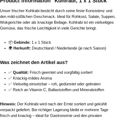
Product information "Kohlrabi, 1 x 1 Stück"
Unser frischer Kohlrabi besticht durch seine feste Konsistenz und
den mild-süßlichen Geschmack. Ideal für Rohkost, Salate, Suppen,
Wokgerichte oder als knackige Beilage. Kohlrabi ist ein vielseitiges
Gemüse, das frische Leichtigkeit in viele Gerichte bringt.
📦
Gebinde:
1 x 1 Stück
🌍
Herkunft:
Deutschland / Niederlande (je nach Saison)
Was zeichnet den Artikel aus?
✅
Qualität:
Frisch geerntet und sorgfältig sortiert
✅ Knackig-mildes Aroma
✅ Vielseitig einsetzbar – roh, gedünstet oder gebraten
✅ Reich an Vitamin C, Ballaststoffen und Mineralstoffen
Hinweis:
Der Kohlrabi wird nach der Ernte sortiert und gekühlt
verpackt geliefert. Bei richtiger Lagerung bleibt er mehrere Tage
frisch und knackig – ideal für Gastronomie und den privaten