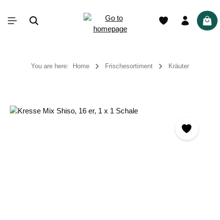
in content
Shop
You are here:
Home
Frischesortiment
Kräuter
Skip image gallery