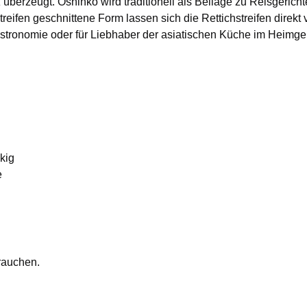
berzeugt. Oshinko wird traditionell als Beilage zu Reisgerich
reifen geschnittene Form lassen sich die Rettichstreifen direkt
Gastronomie oder für Liebhaber der asiatischen Küche im Heimg
kig
e
rauchen.