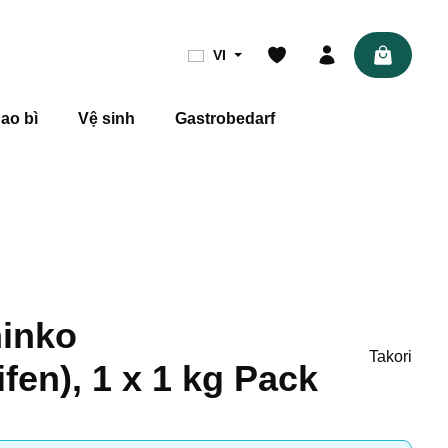
Shopping 
VI
ao bì
Vệ sinh
Gastrobedarf
hinko
Takori
ifen), 1 x 1 kg Pack