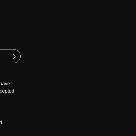
 have
cepted
d.