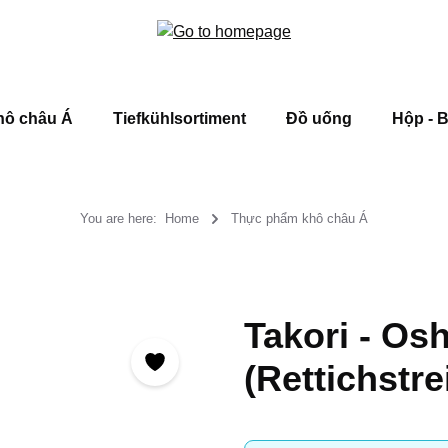
hô châu Á
Tiefkühlsortiment
Đồ uống
Hộp - B
You are here:
Home
Thực phẩm khô châu Á
Takori - Os
(Rettichstre