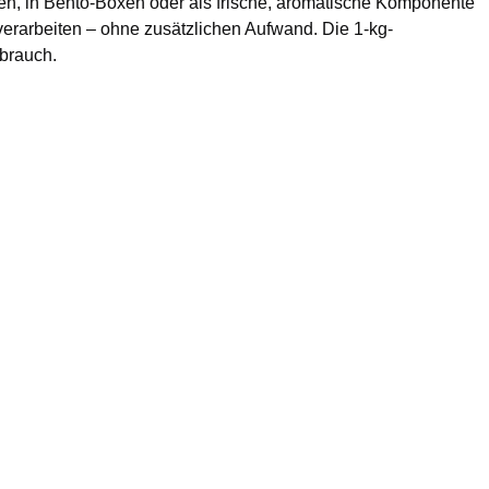
ten, in Bento-Boxen oder als frische, aromatische Komponente
 verarbeiten – ohne zusätzlichen Aufwand. Die 1-kg-
ebrauch.