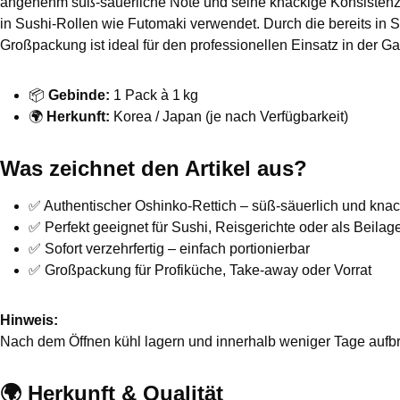
angenehm süß-säuerliche Note und seine knackige Konsistenz ü
in Sushi-Rollen wie Futomaki verwendet. Durch die bereits in St
Großpackung ist ideal für den professionellen Einsatz in der 
📦
Gebinde:
1 Pack à 1 kg
🌍
Herkunft:
Korea / Japan (je nach Verfügbarkeit)
Was zeichnet den Artikel aus?
✅ Authentischer Oshinko-Rettich – süß-säuerlich und knac
✅ Perfekt geeignet für Sushi, Reisgerichte oder als Beilag
✅ Sofort verzehrfertig – einfach portionierbar
✅ Großpackung für Profiküche, Take-away oder Vorrat
Hinweis:
Nach dem Öffnen kühl lagern und innerhalb weniger Tage aufb
🌍 Herkunft & Qualität